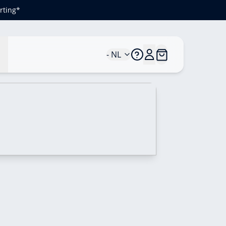
rting*
n
- NL