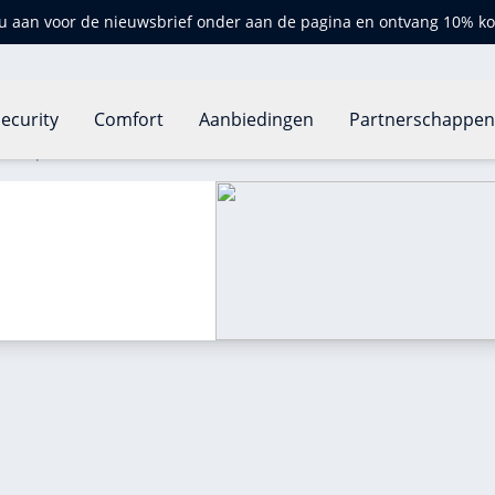
u aan voor de nieuwsbrief onder aan de pagina en ontvang 10% ko
ecurity
Comfort
Aanbiedingen
Partnerschappe
atknop?