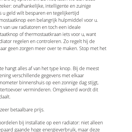
er: onafhankelijke, intelligente en zuinige
 u geld wilt besparen en tegelijkertijd
ermostaatknop een belangrijk hulpmiddel voor u.
en van uw radiatoren en toch een ideale
atknop of thermostaatkraan iets voor u, want
ator regelen en controleren. Zo regelt hij de
daar geen zorgen meer over te maken. Stop met het
ite hangt alles af van het type knop. Bij de meest
ning verschillende gegevens met elkaar
ometer binnenshuis op een zonnige dag stijgt,
watertoevoer verminderen. Omgekeerd wordt dit
aalt.
zeer betaalbare prijs.
elen bij installatie op een radiator: niet alleen
gepaard gaande hoge energieverbruik, maar deze