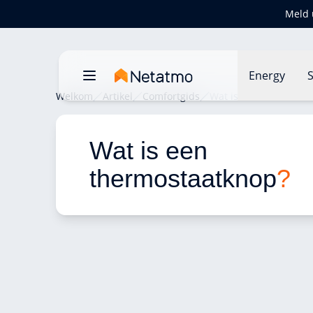
Meld 
Energy
S
Welkom
Artikel
Comfortgids
Wat is een thermosta
Wat is een 
thermostaatknop
?