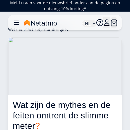
Meld u aan voor de nieuwsbrief onder aan de pagina en
ontvang 10% korting*
- NL
Welkom
Artikel
Comfortgids
Wat zijn de mythes en de 
feiten omtrent de slimme 
meter
?