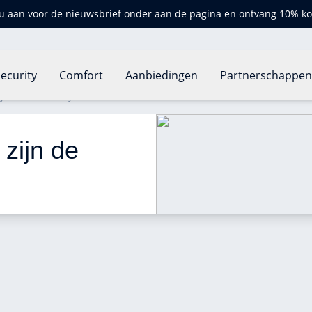
u aan voor de nieuwsbrief onder aan de pagina en ontvang 10% ko
ecurity
Comfort
Aanbiedingen
Partnerschappe
fers in Frankrijk?
zijn de 