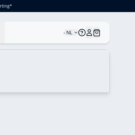
rting*
n
- NL