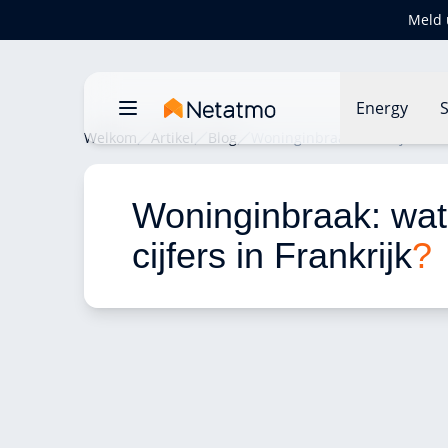
Meld 
Energy
S
Welkom
Artikel
Blog
Woninginbraak: wat zijn de cij
Woninginbraak: wat 
cijfers in Frankrijk
?