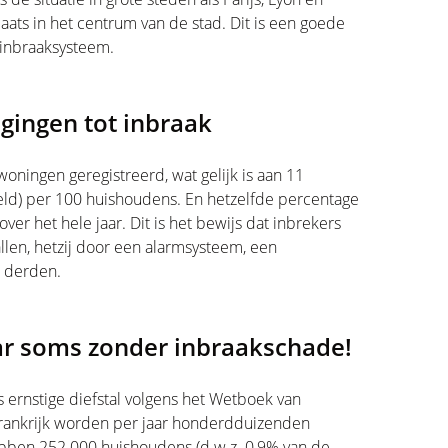
aats in het centrum van de stad. Dit is een goede
-inbraaksysteem.
ogingen tot inbraak
ningen geregistreerd, wat gelijk is aan 11
eld) per 100 huishoudens. En hetzelfde percentage
ver het hele jaar. Dit is het bewijs dat inbrekers
len, hetzij door een alarmsysteem, een
n derden.
aar soms zonder inbraakschade!
 ernstige diefstal volgens het Wetboek van
n Frankrijk worden per jaar honderdduizenden
ebben 252.000 huishoudens (d.w.z. 0,9% van de