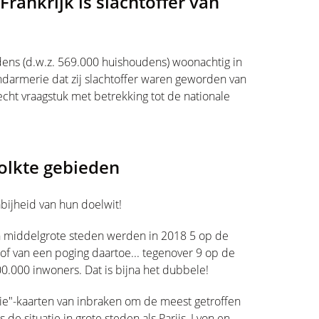
rankrijk is slachtoffer van
ens (d.w.z. 569.000 huishoudens) woonachtig in
gendarmerie dat zij slachtoffer waren geworden van
cht vraagstuk met betrekking tot de nationale
olkte gebieden
ijheid van hun doelwit!
en middelgrote steden werden in 2018 5 op de
 of van een poging daartoe... tegenover 9 op de
.000 inwoners. Dat is bijna het dubbele!
tie"-kaarten van inbraken om de meest getroffen
s de situatie in grote steden als Parijs, Lyon en