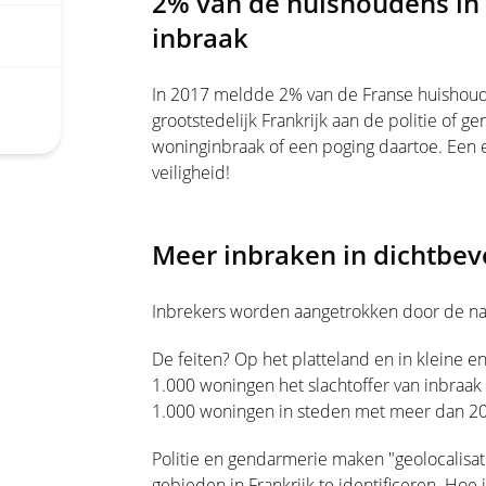
2% van de huishoudens in F
inbraak
In 2017 meldde 2% van de Franse huishoud
grootstedelijk Frankrijk aan de politie of 
woninginbraak of een poging daartoe. Een e
veiligheid!
Meer inbraken in dichtbev
Inbrekers worden aangetrokken door de nab
De feiten? Op het platteland en in kleine 
1.000 woningen het slachtoffer van inbraak
1.000 woningen in steden met meer dan 200
Politie en gendarmerie maken "geolocalisa
gebieden in Frankrijk te identificeren. Hoe i