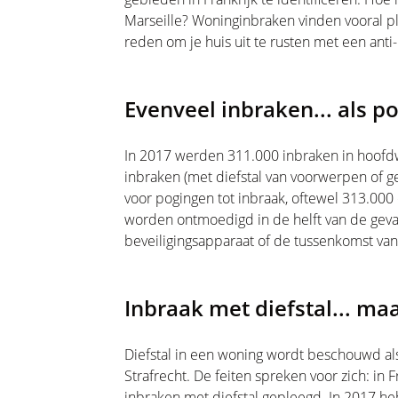
Marseille? Woninginbraken vinden vooral pl
reden om je huis uit te rusten met een anti
Evenveel inbraken... als p
In 2017 werden 311.000 inbraken in hoofdwo
inbraken (met diefstal van voorwerpen of g
voor pogingen tot inbraak, oftewel 313.000 o
worden ontmoedigd in de helft van de geval
beveiligingsapparaat of de tussenkomst va
Inbraak met diefstal... m
Diefstal in een woning wordt beschouwd als
Strafrecht. De feiten spreken voor zich: i
inbraken met diefstal gepleegd. In 2017 h