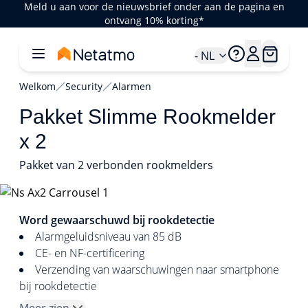
Meld u aan voor de nieuwsbrief onder aan de pagina en
ontvang 10% korting*
- NL
Welkom
Security
Alarmen
Pakket Slimme Rookmelder
x 2
Pakket van 2 verbonden rookmelders
1/5
Word gewaarschuwd bij rookdetectie
Alarmgeluidsniveau van 85 dB
CE- en NF-certificering
Verzending van waarschuwingen naar smartphone
bij rookdetectie