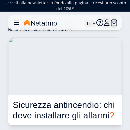
Iscriviti alla newsletter in fondo alla pagina e ricevi uno sconto
del 10%*
- IT
Home
Articolo
Guida Sicurezza
Sicurezza antincendio: chi 
deve installare gli allarmi
?