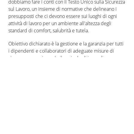
dobbiamo fare i conti con il Testo Unico sulla Sicurezza
sul Lavoro, un insieme di normative che delineano i
presupposti che ci devono essere sui luoghi di ogni
attività di lavoro per un ambiente all'altezza degli
standard di comfort, salubrità e tutela.
Obiettivo dichiarato è la gestione e la garanzia per tutti
i dipendenti e collaboratori di adeguate misure di
sicurezza, scongiurando il pericolo di incendio,
esplosioni, crolli, contaminazioni e incidenti in
generale. L'obbligatorietà in questi luoghi va definita di
volta in volta con l'aiuto di un esperto in sicurezza sul
lavoro, tipicamente nelle vesti di un professionista
abilitato o di una società specializzata.
Al di là dello scenario di un incendio che si potrebbe
presentare, gli elementi indispensabili sono:
Un sistema di allarme a norma di legge (con