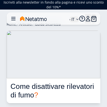
Iscriviti alla newsletter in fondo alla pagina e ricevi uno sconto
del 10%*
- IT
Home
Articolo
Guida Sicurezza
Come disattivare rilevatori 
di fumo
?