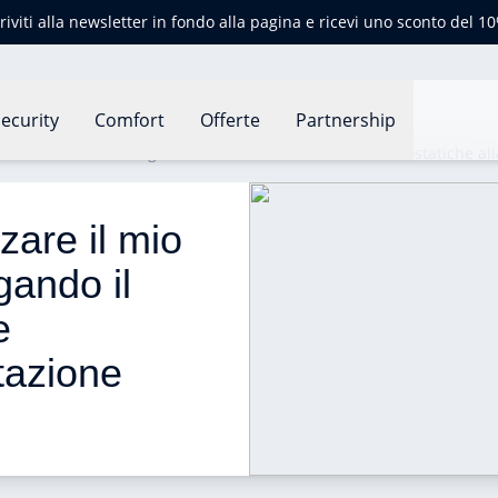
criviti alla newsletter in fondo alla pagina e ricevi uno sconto del 1
ecurity
Comfort
Offerte
Partnership
riscaldamento collegando il termostato e le teste termostatiche al
are il mio 
gando il 
e 
tazione 