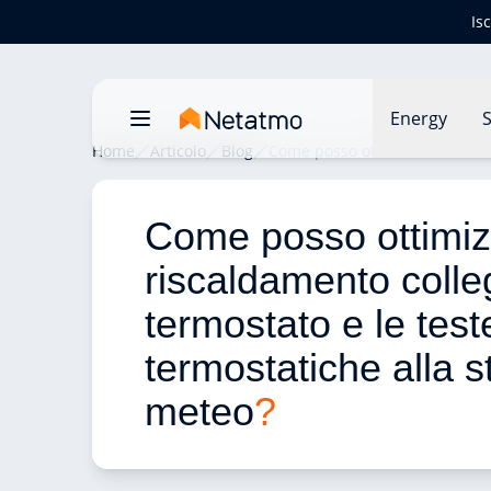
Is
Energy
S
Home
Articolo
Blog
Come posso ottimizzare il mio 
Come posso ottimizz
riscaldamento colle
termostato e le test
termostatiche alla s
meteo
?