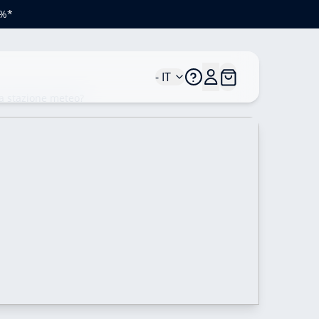
0%*
- IT
la stazione meteo?