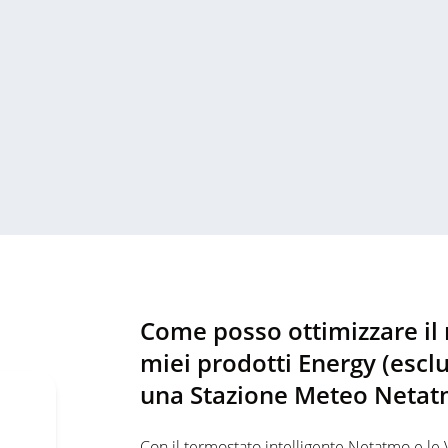
Come posso ottimizzare il
miei prodotti Energy (escl
una Stazione Meteo Neta
o
Con il termostato intelligente Netatmo e le 