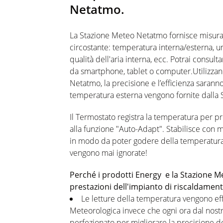
Netatmo.
La Stazione Meteo Netatmo fornisce misurazi
circostante: temperatura interna/esterna, u
qualità dell'aria interna, ecc. Potrai consul
da smartphone, tablet o computer.Utilizzan
Netatmo, la precisione e l’efficienza sarann
temperatura esterna vengono fornite dalla 
Il Termostato registra la temperatura per p
alla funzione "Auto-Adapt". Stabilisce con m
in modo da poter godere della temperatura o
vengono mai ignorate!
Perché i prodotti Energy e la Stazione M
prestazioni dell'impianto di riscaldamen
Le letture della temperatura vengono eff
Meteorologica invece che ogni ora dal nostro
perfezionato per migliorare la precisione de