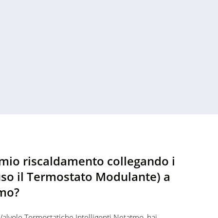
 mio riscaldamento collegando i
uso il Termostato Modulante) a
tmo?
Valvole Termostatiche Intelligenti Netatmo, hai