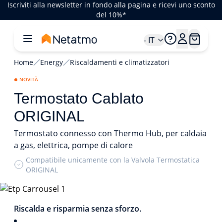
Iscriviti alla newsletter in fondo alla pagina e ricevi uno sconto
del 10%*
- IT
Home
Energy
Riscaldamenti e climatizzatori
NOVITÀ
Termostato Cablato
ORIGINAL
Termostato connesso con Thermo Hub, per caldaia
a gas, elettrica, pompe di calore
Compatibile unicamente con la Valvola Termostatica
ORIGINAL
1/5
Riscalda e risparmia senza sforzo.