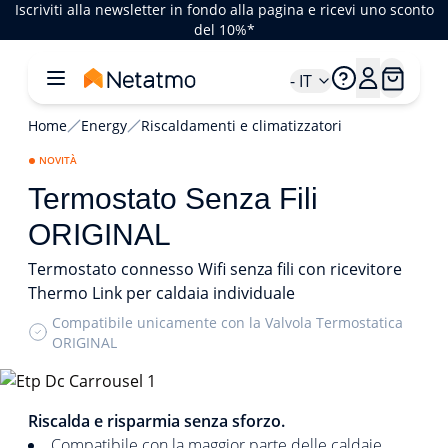
Iscriviti alla newsletter in fondo alla pagina e ricevi uno sconto
del 10%*
- IT
Home
Energy
Riscaldamenti e climatizzatori
NOVITÀ
Termostato Senza Fili
ORIGINAL
Termostato connesso Wifi senza fili con ricevitore
Thermo Link per caldaia individuale
Compatibile unicamente con la Valvola Termostatica
ORIGINAL
1/5
Riscalda e risparmia senza sforzo.
Compatibile con la maggior parte delle caldaie