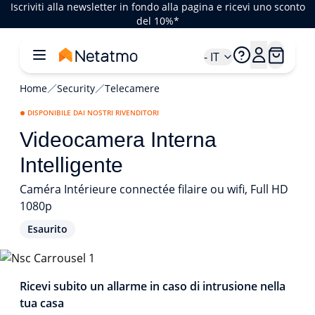
Iscriviti alla newsletter in fondo alla pagina e ricevi uno sconto
del 10%*
- IT
Home
Security
Telecamere
DISPONIBILE DAI NOSTRI RIVENDITORI
Videocamera Interna
Intelligente
Caméra Intérieure connectée filaire ou wifi, Full HD
1080p
Esaurito
1/3
Ricevi subito un allarme in caso di intrusione nella
tua casa