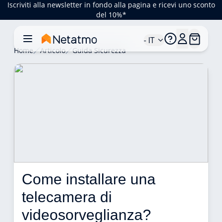
Iscriviti alla newsletter in fondo alla pagina e ricevi uno sconto
del 10%*
- IT
Home
Articolo
Guida Sicurezza
Come installare una 
telecamera di 
videosorveglianza? 