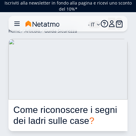
Iscriviti alla newsletter in fondo alla pagina e ricevi uno sconto
del 10%*
- IT
Home
Articolo
Guida Sicurezza
Come riconoscere i segni 
dei ladri sulle case
?