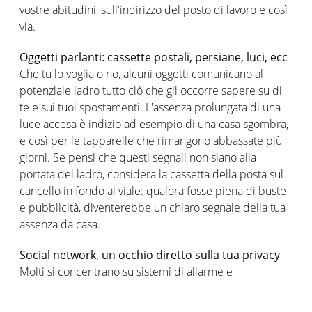
vostre abitudini, sull'indirizzo del posto di lavoro e così
via.
Oggetti parlanti: cassette postali, persiane, luci, ecc
Che tu lo voglia o no, alcuni oggetti comunicano al
potenziale ladro tutto ciò che gli occorre sapere su di
te e sui tuoi spostamenti. L'assenza prolungata di una
luce accesa è indizio ad esempio di una casa sgombra,
e così per le tapparelle che rimangono abbassate più
giorni. Se pensi che questi segnali non siano alla
portata del ladro, considera la cassetta della posta sul
cancello in fondo al viale: qualora fosse piena di buste
e pubblicità, diventerebbe un chiaro segnale della tua
assenza da casa.
Social network, un occhio diretto sulla tua privacy
Molti si concentrano su sistemi di allarme e
videosorveglianza
di ultima generazione, salvo poi
cadere nell'errore fatale di pubblicare sui social