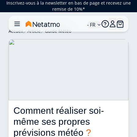
Inscrivez-vous à la newsletter en bas de page et recevez une
remise de 10%*
- FR
Accueil
Article
Guide Météo
Comment réaliser soi-
même ses propres 
prévisions météo 
?