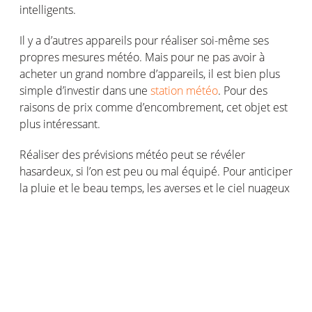
intelligents.
Il y a d’autres appareils pour réaliser soi-même ses
propres mesures météo. Mais pour ne pas avoir à
acheter un grand nombre d’appareils, il est bien plus
simple d’investir dans une
station météo
. Pour des
raisons de prix comme d’encombrement, cet objet est
plus intéressant.
Réaliser des prévisions météo peut se révéler
hasardeux, si l’on est peu ou mal équipé. Pour anticiper
la pluie et le beau temps, les averses et le ciel nuageux
tout en ayant une bonne vision d’ensemble, la
Station
Météo Intelligente Netatmo
rassemble toutes ses
fonctionnalités en un seul objet connecté.
Réaliser ses propres prévisions avec
une station météo