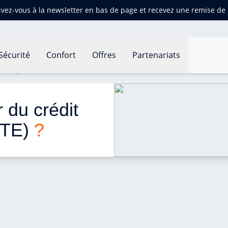
ivez-vous à la newsletter en bas de page et recevez une remise d
Sécurité
Confort
Offres
Partenariats
'impôt isolation (CITE) ?
du crédit 
ITE) 
?