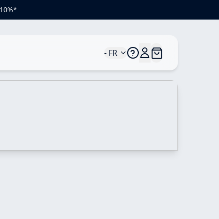
e 10%*
- FR