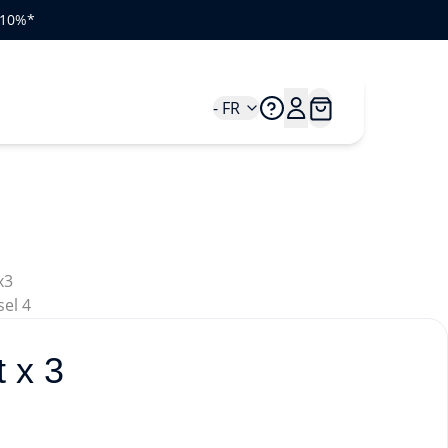
e 10%*
- FR
t x 3