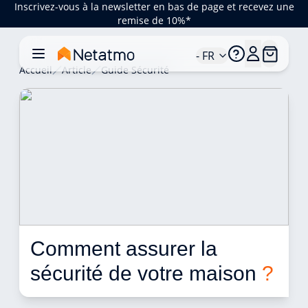
Inscrivez-vous à la newsletter en bas de page et recevez une
remise de 10%*
- FR
Accueil
Article
Guide Sécurité
Comment assurer la 
sécurité de votre maison 
?