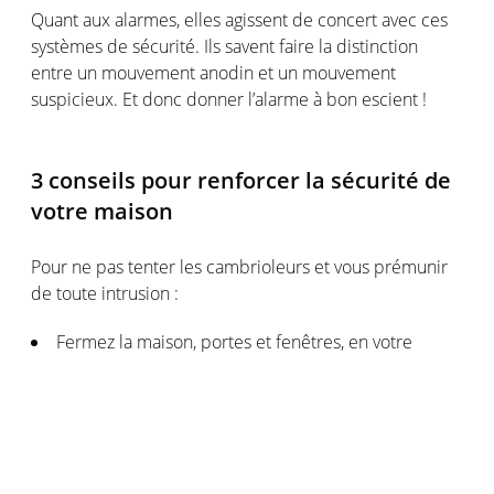
Quant aux alarmes, elles agissent de concert avec ces
systèmes de sécurité. Ils savent faire la distinction
entre un mouvement anodin et un mouvement
suspicieux. Et donc donner l’alarme à bon escient !
3 conseils pour renforcer la sécurité de
votre maison
Pour ne pas tenter les cambrioleurs et vous prémunir
de toute intrusion :
Fermez la maison, portes et fenêtres, en votre
absence mais aussi la nuit ou si vous êtes dans le jardin
Simulez une présence en votre absence
Activez l’alarme ou optez pour une alarme qui
s’active et se désactive automatiquement en fonction
de vos allées et venues