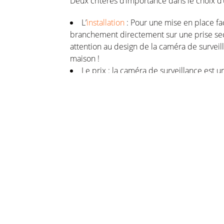
Deux critères d’importance dans le choix d
L’
installation
: Pour une mise en place fac
branchement directement sur une prise sect
attention au design de la caméra de surveil
maison !
Le prix : la caméra de surveillance est 
en fonction de sa sophistication et du kit 
quelques dizaines d’euros pour les premiers
Attention aux pièges ! Avant de valider la li
caméra de surveillance factice. Vérifiez a
le stockage vidéo, est bien gratuite.