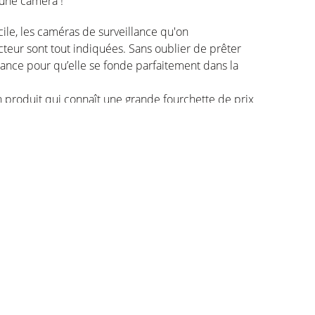
’une caméra !
ile, les caméras de surveillance qu'on
eur sont tout indiquées. Sans oublier de prêter
lance pour qu’elle se fonde parfaitement dans la
un produit qui connaît une grande fourchette de prix
de sécurité éventuellement associé. Comptez
 prix de caméras de surveillance pour l’intérieur.
vraison, assurez-vous de ne pas avoir choisi une
ussi que chaque fonctionnalité de la caméra, comme