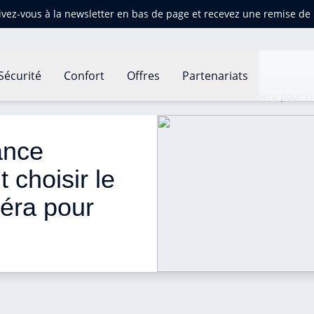
ivez-vous à la newsletter en bas de page et recevez une remise d
Sécurité
Confort
Offres
Partenariats
nce intérieure : comment choisir le bon modèle de caméra pour l'i
ance 
 choisir le 
éra pour 