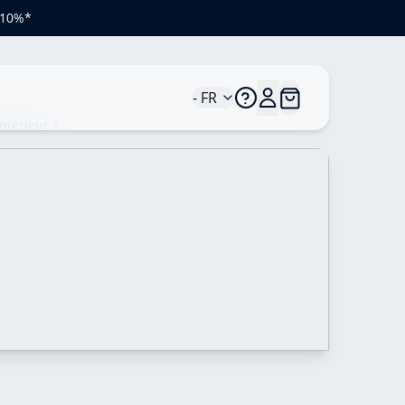
e 10%*
- FR
ntérieur ?