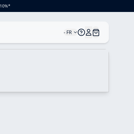
e 10%*
- FR