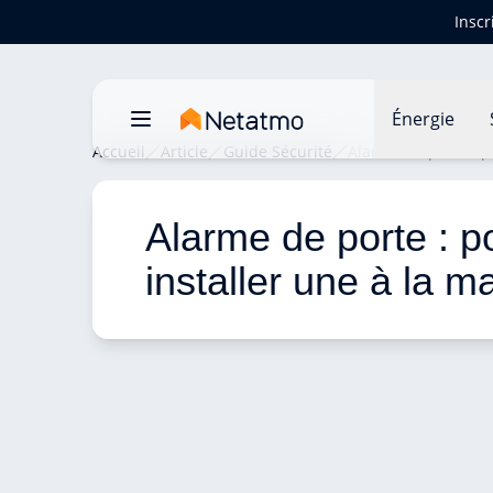
Inscr
Énergie
Accueil
Article
Guide Sécurité
Alarme de porte : p
Alarme de porte : p
installer une à la m