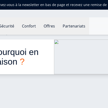
ivez-vous à la newsletter en bas de page et recevez une remise d
Sécurité
Confort
Offres
Partenariats
ourquoi en installer une à la maison ?
ourquoi en 
aison 
?