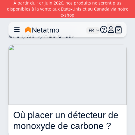
À partir du 1er juin 2026, nos produits ne seront plus
disponibles à la vente aux États‑Unis et au Canada via notre
e‑shop
- FR
Accueil
Article
Guide Sécurité
Où placer un détecteur de 
monoxyde de carbone ? 