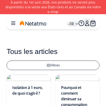
À partir du 1er juin 2026, nos produits ne seront plus
disponibles à la vente aux États‑Unis et au Canada via notre
e‑shop
- FR
Tous les articles
Filtres
Isolation à 1 euro,
Pourquoi et
de quoi s’agit-il ?
comment
diminuer sa
consommation