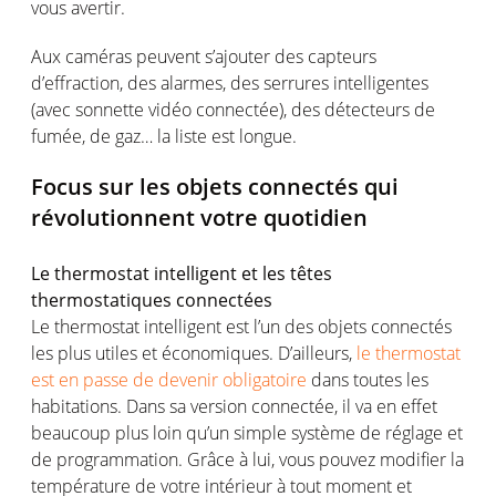
vous
avertir
.
Aux
caméras
peuvent
s’ajouter
des
capteurs
d’effraction
, des
alarmes
, des
serrures
intelligentes
(avec
sonnette
vidéo
connectée
), des
détecteurs
de
fumée
, de
gaz
… la
liste
est
longue.
Focus sur les
objets
connectés
qui
révolutionnent
votre
quotidien
Le thermostat intelligent et les
têtes
thermostatiques
connectées
Le thermostat intelligent
est
l’un
des
objets
connectés
les plus
utiles
et
économiques
.
D’ailleurs
,
le thermostat
est en passe de devenir obligatoire
dans
toutes
les
habitations. Dans
sa
version
connectée
, il
va
en
effet
beaucoup plus loin
qu’un
simple
système
de
réglage
et
de
programmation
.
Grâce
à
lui
,
vous
pouvez
modifier la
température
de
votre
intérieur
à tout moment et