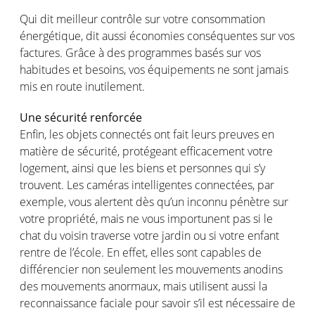
Qui
dit
meilleur
contrôle
sur
votre
consommation
énergétique
,
dit
aussi
économies
conséquentes
sur
vos
factures.
Grâce
à des
programmes
basés
sur
vos
habitudes et
besoins
,
vos
équipements
ne
sont
jamais
mis
en
route
inutilement
.
Une
sécurité
renforcée
Enfin
, les
objets
connectés
ont
fait
leurs
preuves
en
matière de
sécurité
,
protégeant
efficacement
votre
logement
,
ainsi
que les
biens
et
personnes
qui
s’y
trouvent
. Les
caméras
intelligentes
connectées
, par
exemple
,
vous
alertent
dès
qu’un
inconnu
pénètre
sur
votre
propriété
,
mais
ne
vous
importunent
pas
si
le
chat du
voisin
traverse
votre
jardin
ou
si
votre
enfant
rentre
de
l’école
. En
effet
,
elles
sont
capables
de
différencier
non
seulement
les
mouvements
anodins
des
mouvements
anormaux
,
mais
utilisent
a
ussi
la
reconnaissance
faciale
pour savoir
s’il
est
nécessaire
de