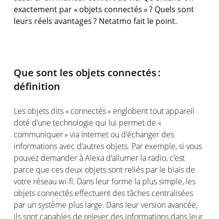
exactement
par «
objets
connectés
» ?
Quels
sont
leurs
réels
avantages
?
Netatmo
fait le point.
Que
sont
les
objets
connectés
:
définition
Les
objets
dits
«
connectés
»
englobent
tout
appareil
doté
d’une
technologie
qui
lui
permet
de «
communiquer
» via Internet
ou
d’échanger
des
informations
avec
d’autres
objets
. Par
exemple
,
si
vous
pouvez
demander à Alexa
d’allumer
la radio,
c’est
parce
que
ces
deux
objets
sont
reliés
par le
biais
de
votre
réseau
wi-fi
. Dans
leur
forme
la plus simple, les
objets
connectés
effectuent
des
tâches
centralisées
par un
système
plus large. Dans
leur
version
avancée
,
ils
sont
capables
de
relever
des
informations
dans
leur