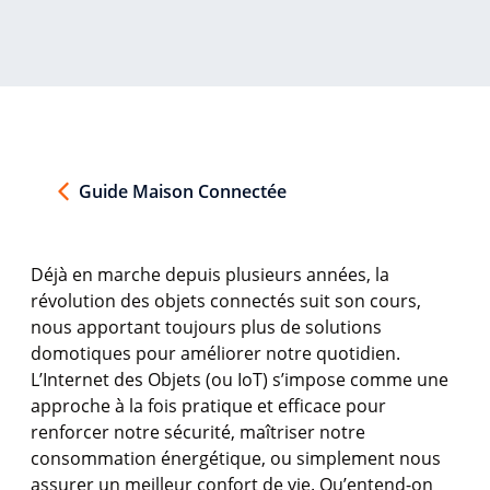
Guide Maison Connectée
Déjà
en
marche
depuis
plusieurs
années
, la
révolution
des
objets
connectés
suit son
cours
,
nous
apportant
toujours
plus de solutions
domotiques
pour
améliorer
notre
quotidien
.
L’Internet
des
Objets
(
ou
IoT)
s’impose
comme
une
approche
à la
fois
pratique et
efficace
pour
renforcer
notre
sécurité
,
maîtriser
notre
consommation
énergétique
,
ou
simplement
nous
assurer un
meilleur
confort
de vie.
Qu’entend
-on