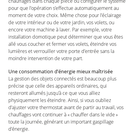
chauffages
dans
chaque
pièce
ou
configurer
le
système
pour que
l’opération
s’effectue
automatiquement
au
moment de
votre
choix.
Même
chose
pour
l’éclairage
de
votre
intérieur
ou
de
votre
jardin
,
vos
volets,
ou
encore
votre
machine à laver. Par
exemple
,
votre
installation
domotique
peut
déterminer
que
vous
êtes
allé
vous
coucher
et
fermer
vos
volets,
éteindre
vos
lumières
et
verrouiller
votre
porte
d’entrée
sans la
moindre
intervention de
votre
part.
Une
consommation
d’énergie
mieux
maîtrisée
La gestion des
objets
connectés
est
beaucoup plus
précise
que
celle
des
appareils
ordinaires, qui
resteront
allumés
jusqu’à
ce
que
vous
alliez
physiquement
les
éteindre
.
Ainsi
,
si
vous
oubliez
d’ajuster
votre
thermostat
avant
de
partir
au travail,
vos
chauffages
vont
continuer à « chauffer dans le vide »
toute la
journée
,
générant
un important
gaspillage
d’énergie
.