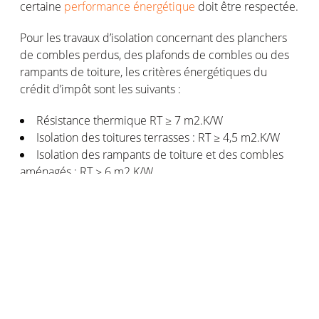
certaine
performance énergétique
doit être respectée.
Pour les travaux d’isolation concernant des planchers
de combles perdus, des plafonds de combles ou des
rampants de toiture, les critères énergétiques du
crédit d’impôt sont les suivants :
Résistance thermique RT ≥ 7 m2.K/W
Isolation des toitures terrasses : RT ≥ 4,5 m2.K/W
Isolation des rampants de toiture et des combles
aménagés : RT ≥ 6 m2.K/W
Comment demander le crédit d’impôt ?
Pour obtenir le CITE lorsque vous répondez à toutes les
conditions évoquées ci-dessus, cela passe par la saisie
de votre déclaration de revenus en ligne. La procédure
de demande du crédit d’impôt pour
l’isolation