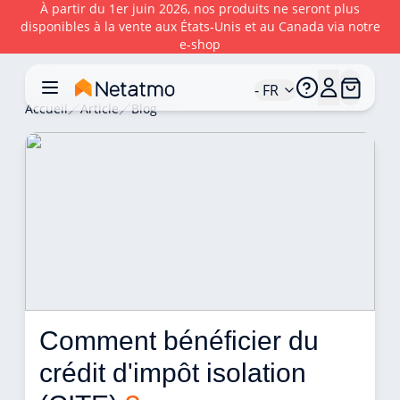
À partir du 1er juin 2026, nos produits ne seront plus
disponibles à la vente aux États‑Unis et au Canada via notre
e‑shop
- FR
Accueil
Article
Blog
Comment bénéficier du 
crédit d'impôt isolation 