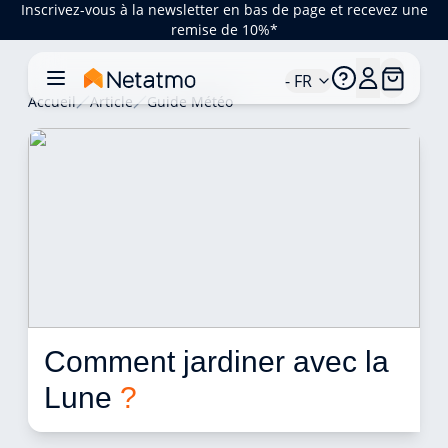
Inscrivez-vous à la newsletter en bas de page et recevez une
remise de 10%*
- FR
Accueil
Article
Guide Météo
Comment jardiner avec la 
Lune 
?