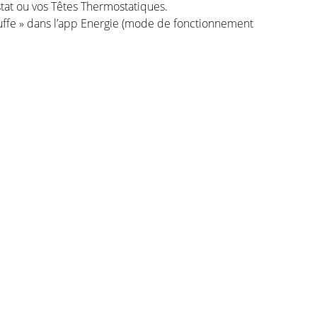
t ou vos Têtes Thermostatiques.
hauffe » dans l’app Energie (mode de fonctionnement
 température extérieure entre votre Station Météo
son toujours à la bonne température au bon