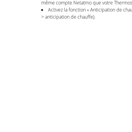
même compte Netatmo que votre Thermosta
Activez la fonction « Anticipation de c
> anticipation de chauffe).
Choisissez la source de vos données de
et celles par défaut.
Vous pouvez maintenant profiter d’une mai
moment !
ations
és et offres par e-mail !