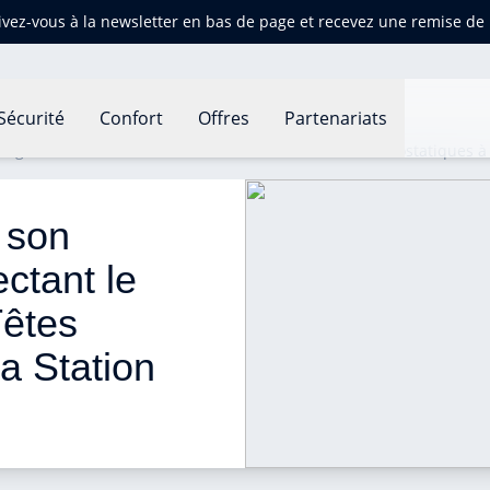
ivez-vous à la newsletter en bas de page et recevez une remise d
Sécurité
Confort
Offres
Partenariats
age en connectant le Thermostat et les Têtes Thermostatiques à 
 son 
ctant le 
Têtes 
a Station 