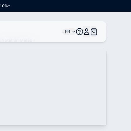
e 10%*
- FR
la Station Météo ?