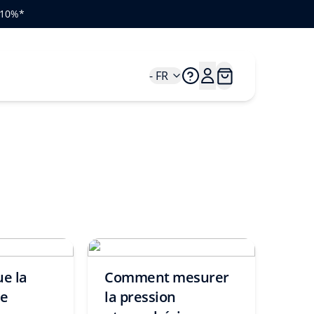
e 10%*
- FR
ue la
Comment mesurer
re
la pression