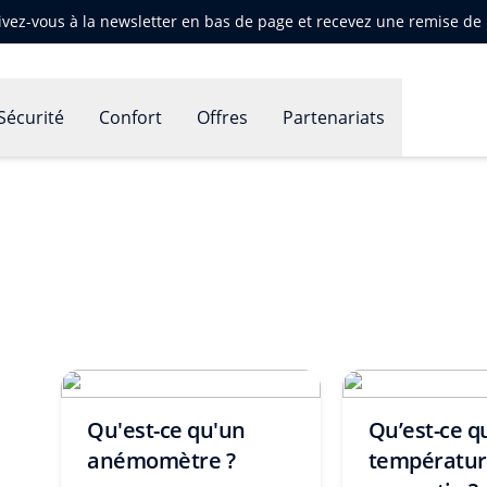
ivez-vous à la newsletter en bas de page et recevez une remise d
Sécurité
Confort
Offres
Partenariats
Qu'est-ce qu'un
Qu’est-ce q
anémomètre ?
températu