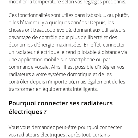
modifier la
température
selon
vos
réglages
prédéfinis
.
Ces
fonctionnalités
sont
utiles
dans
l’absolu
…
ou
,
plutôt
,
elles
l’étaient
il y a
quelques
années
!
Depuis
, les
choses
ont
beaucoup
évolué
,
donnant
aux
utilisateurs
davantage
de
contrôle
pour plus de liberté et des
économies
d’énergie
maximisées
. En
effet
, connecter
un
radiateur
électrique
le rend pilotable à distance via
une
application mobile sur smartphone
ou
par
commande
vocale
.
Ainsi
, il
est
possible
d’intégrer
vos
radiateurs
à
votre
système
domotique
et de les
contrôler
depuis
n’importe
où
,
mais
égale
ment
de les
transformer
en
équipements
intelligents
.
Pourquoi
connecter
ses
radiateurs
électriques
?
Vous
vous
demandez
peut-être
pourquoi
connecter
vos
radiateurs
électriques
: après tout,
certains