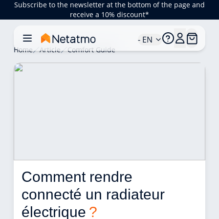
Subscribe to the newsletter at the bottom of the page and
receive a 10% discount*
- EN
Home
Article
Comfort Guide
Comment rendre 
connecté un radiateur 
électrique 
?