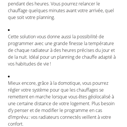
pendant des
heures
. Vous
pourrez
relancer
le
chauffage
quelques
minutes
avant
votre
arrivée
,
quel
que
soit
votre
planning.
Cette solution
vous
donne
aussi
la
possibilité
de
programmer avec
une
grande
finesse la
température
de
chaque
radiateur
à des
heures
précises du jour et
de la nuit.
Idéal
pour un planning de
chauffe
adapté
à
vos
habitudes de
vie !
Mieux
encore, grâce à la
domotique
,
vous
pourrez
régler
votre
système
pour que les
chauffages
se
remettent
en
marche
lorsque
vous
êtes
géolocalisé
à
une
certaine
distance de
votre
logement
.
Plus
besoin
d’y
penser
et de modifier le
programme
en
cas
d’imprévu
:
vos
radiateurs
connectés
veillent
à
votre
confort
.