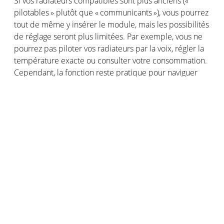
Si
vos
radiateurs
compatibles
sont
plus
anciens
(«
pilotables
»
plutôt
que « communicants »),
vous
pourrez
tout de
même
y
insérer
le module,
mais
les
possibilités
de
réglage
seront
plus
limitées
. Par
exemple
,
vous
ne
pourrez
pas
piloter
vos
radiateurs
par la voix,
régler
la
température
exacte
ou
consulter
votre
consommation
.
Cependant
, la
fonction
reste
pratique pour
naviguer
entre les modes Confort, Eco et Hors Gel.
L’application
Intuis
Connect with Netatmo
vous
permet
de
contrôler
jusqu’à
20
radiateurs
dans
votre
maison
.
Notez
que
si
vous
connectez
votre
installation de
chauffage
par le fil
pilote
,
vous
pourrez
piloter
jusqu’à
10
radiateurs
via un seul module.
Pourquoi
connecter
vos
radiateurs
électriques
avec
Netatmo ?