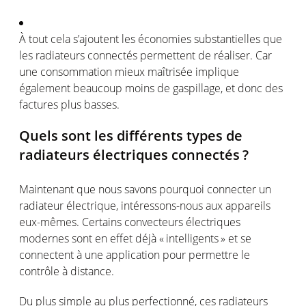
À tout
cela
s’ajoutent
les
économies
substantielles
que
les
radiateurs
connectés
permettent
de
réaliser
. Car
une
consommation
mieux
maîtrisée
implique
également
beaucoup
moins
de
gaspillage
, et
donc
des
factures plus basses.
Quels
sont
les
différents
types de
radiateurs
électriques
connectés
?
Maintenant
que nous
savons
pourquoi
connecter un
radiateur
électrique
,
intéressons
-nous aux
appareils
eux-mêmes
. Certains
convecteurs
électriques
modernes
sont
en
effet
déjà «
intelligents
» et se
connectent
à
une
application pour
permettre
le
contrôle
à distance.
Du plus simple au plus
perfectionné
,
ces
radiateurs