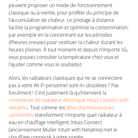
peuvent
proposer un mode de
fonctionnement
classique
ou
à
inertie
, pour profiter du
principe
de
l’accumulation
de
chaleur
. Le pilotage à distance
facilite
la
programmation
et
optimise
la
consommation
,
par
exemple
en
la
concentrant
sur les
périodes
d’heures
creuses
pour
restituer
la
chaleur
durant
les
heures
pleines
. À tout moment et
depuis
n’importe
où
,
vous
pouvez
consulter la
température
chez
vous
et
l’ajuster
comme
vous
le
souhaitez
.
Alors, les
radiateurs
classiques
qui ne se
connectent
pas à
votre
Wi-Fi personnel
sont-ils
obsolètes
? Pas
forcément
!
C’est
justement
là
qu’intervient
la
commande
de radiateur électrique
Intuis Connect with
Netatmo
. Tout
comme
les
têtes thermostatiques
connectées
transforment
n’importe
quel
radiateur
à
eau
en
chauffage
intelligent,
Intuis
Connect
(
anciennement
Muller
Intuiti
with Netatmo) met le
chauffage
connecté
à
votre
portée
.