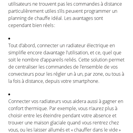
utilisateurs
ne
trouvent
pas les
commandes
à distance
particulièrement
utiles
s’ils
peuvent
programmer un
planning de
chauffe
idéal
. Les
avantages
sont
cependant
bien
réels
:
Tout
d’abord
, connecter un
radiateur
électrique
en
simplifie
encore
davantage
l’utilisation
, et
ce
,
quel
que
soit
le
nombre
d’appareils
reliés
. Cette solution
permet
de
centraliser
les
commandes
de
l’ensemble
de
vos
convecteurs
pour les
régler
un à un, par zone,
ou
tous
à
la
fois
à distance,
depuis
votre
smartphone.
Connecter
vos
radiateurs
vous
aidera
aussi
à
gagner
en
confort
thermique
. Par
exemple
,
vous
n’aurez
plus à
choisir
entre les
éteindre
pendant
votre
absence et
trouver
une
maison
glaciale
quand
vous
rentrez
chez
vous
,
ou
les
laisser
allumés
et « chauffer dans le vide »