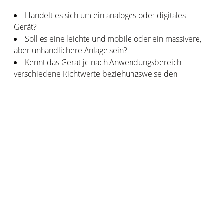
Handelt es sich um ein analoges oder digitales
Gerät?
Soll es eine leichte und mobile oder ein massivere,
aber unhandlichere Anlage sein?
Kennt das Gerät je nach Anwendungsbereich
verschiedene Richtwerte beziehungsweise den
zulässigen Spielraum für den gemessenen
Geräuschpegel?
Inwiefern soll das Gerät selbständig den Schall
messen?
Wie genau ist die Messung des Lärmpegels?
Welchen Messbereich hat das Messgerät, das heißt,
über welche Werte (in dB) erstreckt sich die Messung?
Dies sind die Hauptmerkmale, in denen sich die vielen
Apparaturen für die Messung des Geräuschpegels
unterscheiden.