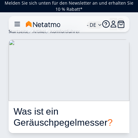
Melden Sie sich unten für den Newsletter an und erhalten Sie
10 % Rabatt*
- DE
Startseite
Artikel
Komfortführer
Was ist ein 
Geräuschpegelmesser
?