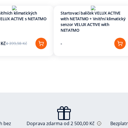
nitřních klimatických
Startovací balíček VELUX ACTIVE
VELUX ACTIVE s NETATMO
with NETATMO + Vnitřní klimatický
senzor VELUX ACTIVE with
NETATMO
 Kč
-
4 399,98 Kč
ch bez
Doprava zdarma od 2 500,00 Kč
Bezplat