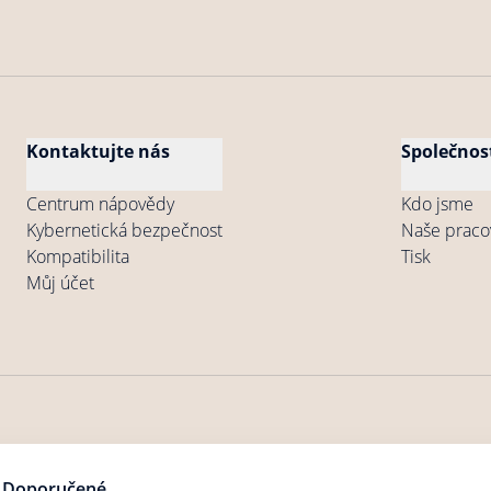
Kontaktujte nás
Společnos
Centrum nápovědy
Kdo jsme
Kybernetická bezpečnost
Naše praco
Kompatibilita
Tisk
Můj účet
né obchodní
Všeobecné podmínky užívání
Zásady ochrany osobních 
Doporučené
dmínky
Produktů
produktů