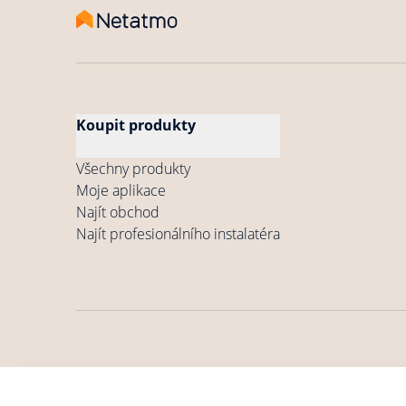
Koupit produkty
Všechny produkty
Moje aplikace
Najít obchod
Najít profesionálního instalatéra
Obecné podmínky
Zásady ochrany osobních
Všeobec
užívání
údajů
po