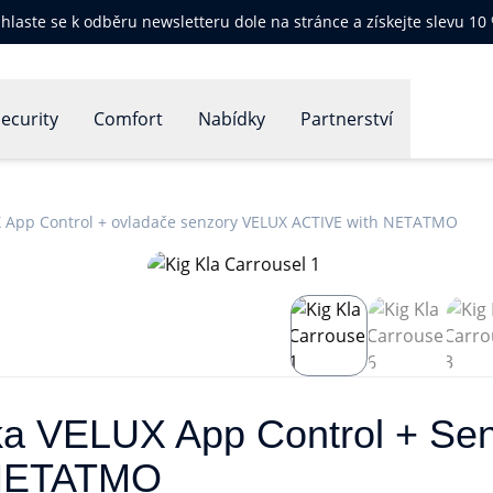
ihlaste se k odběru newsletteru dole na stránce a získejte slevu 10
ecurity
Comfort
Nabídky
Partnerství
X App Control + ovladače senzory VELUX ACTIVE with NETATMO
ka VELUX App Control + Senz
 NETATMO