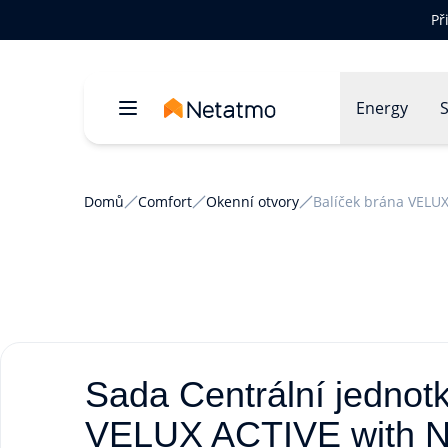
Př
Energy
S
Domů
Comfort
Okenní otvory
Balíček brána VELU
Sada Centrální jednot
VELUX ACTIVE with