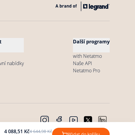
t
Další programy
with Netatmo
vní nabídky
Naše API
Netatmo Pro
údajů
Copyright © 2026 Netatmo. Všechna práva
4 088,51 Kč
4 644,98 Kč
Cookies
Přidat do košíku
vyhrazena