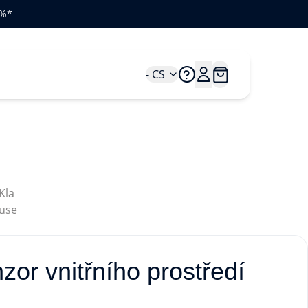
 %*
- CS
or vnitřního prostředí