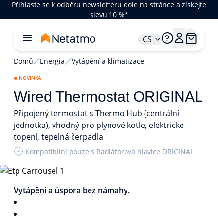
Přihlaste se k odběru newsletteru dole na stránce a získejte
slevu 10 %*
- CS
Domů
Energia
Vytápění a klimatizace
NOVINKA
Wired Thermostat ORIGINAL
Připojený termostat s Thermo Hub (centrální
jednotka), vhodný pro plynové kotle, elektrické
topení, tepelná čerpadla
Kompatibilní pouze s Radiátorová hlavice ORIGINAL
1/5
Vytápění a úspora bez námahy.