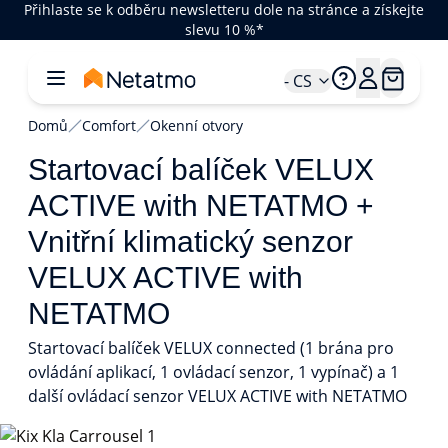
Přihlaste se k odběru newsletteru dole na stránce a získejte
slevu 10 %*
- CS
Domů
Comfort
Okenní otvory
Startovací balíček VELUX
ACTIVE with NETATMO +
Vnitřní klimatický senzor
VELUX ACTIVE with
NETATMO
Startovací balíček VELUX connected (1 brána pro
ovládání aplikací, 1 ovládací senzor, 1 vypínač) a 1
další ovládací senzor VELUX ACTIVE with NETATMO
1/3