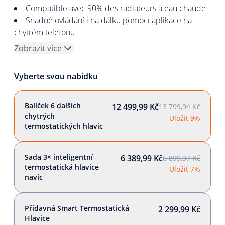
Compatible avec 90% des radiateurs à eau chaude
Snadné ovládání i na dálku pomocí aplikace na
chytrém telefonu
Zobrazit více
Vyberte svou nabídku
Balíček 6 dalších
12 499,99 Kč
13 799,94 Kč
chytrých
Uložit 9%
termostatických hlavic
Sada 3× inteligentní
6 389,99 Kč
6 899,97 Kč
termostatická hlavice
Uložit 7%
navíc
Přídavná Smart Termostatická
2 299,99 Kč
Hlavice