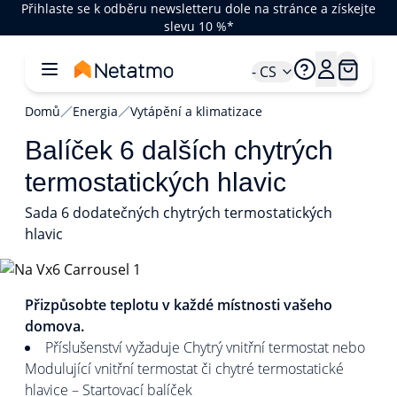
Přihlaste se k odběru newsletteru dole na stránce a získejte
slevu 10 %*
- CS
Domů
Energia
Vytápění a klimatizace
Balíček 6 dalších chytrých
termostatických hlavic
Sada 6 dodatečných chytrých termostatických
hlavic
1/5
Přizpůsobte teplotu v každé místnosti vašeho
domova.
Příslušenství vyžaduje Chytrý vnitřní termostat nebo
Modulující vnitřní termostat či chytré termostatické
hlavice – Startovací balíček