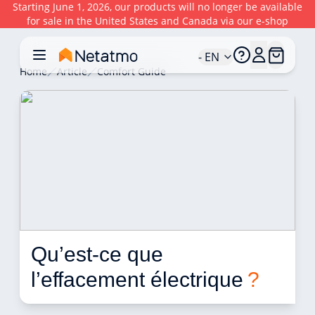
Starting June 1, 2026, our products will no longer be available
for sale in the United States and Canada via our e-shop
- EN
Home
Article
Comfort Guide
Qu’est-ce que 
l’effacement électrique 
?