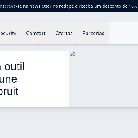
Inscreva-se na newsletter no rodapé e receba um desconto de 10%
ecurity
Comfort
Ofertas
Parcerias
outil indispensable pour une mesure précise du bruit
 outil 
une 
ruit