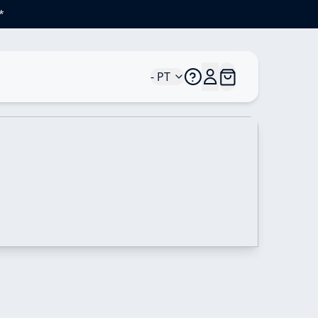
*
- PT