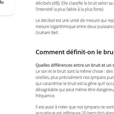
du
décibels (dB). Elle classifie le bruit selon s
l’intensité la plus faible à la plus forte).
Le décibel est une unité de mesure qui rep
mesure logarithmique entre deux puissance
Graham Bell.
Comment définit-on le bru
Quelles différences entre un bruit et un 
Le son et le bruit sont la même chose : des 
oreilles, plus précisément nos tympans pui
qui caractérise le bruit est la gêne qu’il oc
désagréable qui peut même être dangereux p
fréquence.
Il est aussi à noter que nos tympans ne sont 
acoustique est inférieure 20 hertz (Hz) alors