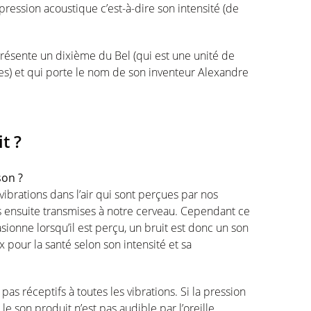
a pression acoustique c’est-à-dire son intensité (de
résente un dixième du Bel (qui est une unité de
s) et qui porte le nom de son inventeur Alexandre
it ?
son ?
vibrations dans l’air qui sont perçues par nos
s ensuite transmises à notre cerveau. Cependant ce
casionne lorsqu’il est perçu, un bruit est donc un son
our la santé selon son intensité et sa
pas réceptifs à toutes les vibrations. Si la pression
 le son produit n’est pas audible par l’oreille