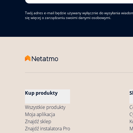
Twój adres e-mail będzie używany wyłącznie do wysyłania wiado
się więcej o zarządzaniu swoimi danymi osobowymi.
Kup produkty
S
Wszystkie produkty
C
Moja aplikacja
C
Znajdź sklep
K
Znajdź instalatora Pro
M