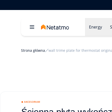
Energy
S
Strona główna
wall trime plate for thermostat origin
AKCESORIUM
Ścienna płyta wykońc