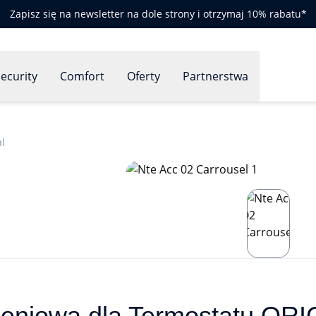
Zapisz się na newsletter na dole strony i otrzymaj 10% rabatu*
ecurity
Comfort
Oferty
Partnerstwa
al
zeniowa dla Termostatu OR