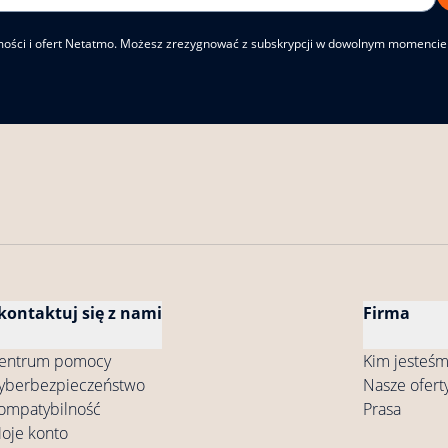
mości i ofert Netatmo. Możesz zrezygnować z subskrypcji w dowolnym momencie 
kontaktuj się z nami
Firma
entrum pomocy
Kim jesteśm
yberbezpieczeństwo
Nasze ofert
ompatybilność
Prasa
oje konto