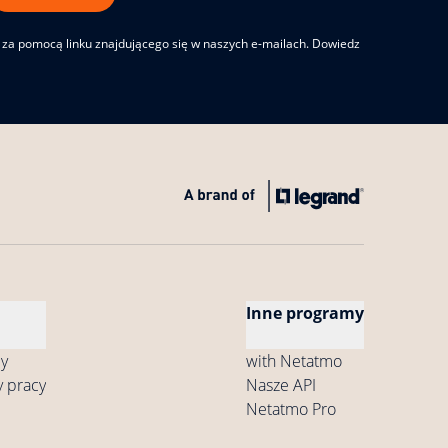
za pomocą linku znajdującego się w naszych e-mailach. Dowiedz
Inne programy
y
with Netatmo
y pracy
Nasze API
Netatmo Pro