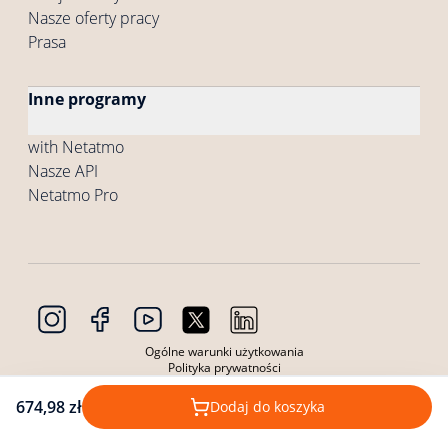
Nasze oferty pracy
Prasa
Inne programy
with Netatmo
Nasze API
Netatmo Pro
Ogólne warunki użytkowania
Polityka prywatności
Ogólne warunki sprzedaży
Warunki korzystania z produktów
674,98 zł
Dodaj do koszyka
Polityka prywatności produktów
Pliki cookie
Copyright © 2026 Netatmo. Wszelkie prawa zastrzeżone