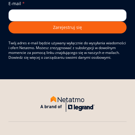
E-mail
*
Zarejestruj się
Twój adres e-mail będzie używany wyłącznie do wysyłania wiadomości
i ofert Netatmo. Możesz zrezygnować z subskrypcji w dowolnym
momencie za pomocą linku znajdującego się w naszych e-mailach.
Dowiedz się więcej o zarządzaniu swoimi danymi osobowymi.