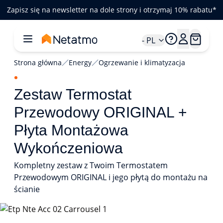
Zapisz się na newsletter na dole strony i otrzymaj 10% rabatu*
- PL
Strona główna
Energy
Ogrzewanie i klimatyzacja
Zestaw Termostat
Przewodowy ORIGINAL +
Płyta Montażowa
Wykończeniowa
Kompletny zestaw z Twoim Termostatem
Przewodowym ORIGINAL i jego płytą do montażu na
ścianie
1/1