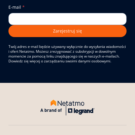
E-mail
*
Zarejestruj się
Twój adres e-mail będzie używany wyłącznie do wysyłania wiadomości
i ofert Netatmo. Możesz zrezygnować z subskrypcji w dowolnym
momencie za pomocą linku znajdującego się w naszych e-mailach.
Dowiedz się więcej o zarządzaniu swoimi danymi osobowymi.