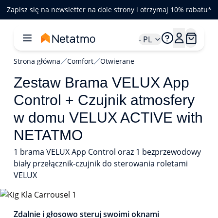
Zapisz się na newsletter na dole strony i otrzymaj 10% rabatu*
- PL
Strona główna
Comfort
Otwierane
Zestaw Brama VELUX App
Control + Czujnik atmosfery
w domu VELUX ACTIVE with
NETATMO
1 brama VELUX App Control oraz 1 bezprzewodowy
biały przełącznik-czujnik do sterowania roletami
VELUX
1/3
Zdalnie i głosowo steruj swoimi oknami