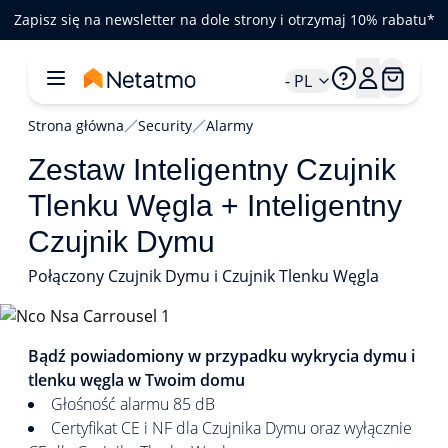
Zapisz się na newsletter na dole strony i otrzymaj 10% rabatu*
- PL
Strona główna
Security
Alarmy
Zestaw Inteligentny Czujnik
Tlenku Węgla + Inteligentny
Czujnik Dymu
Połączony Czujnik Dymu i Czujnik Tlenku Węgla
1/5
Bądź powiadomiony w przypadku wykrycia dymu i
tlenku węgla w Twoim domu
Głośność alarmu 85 dB
Certyfikat CE i NF dla Czujnika Dymu oraz wyłącznie