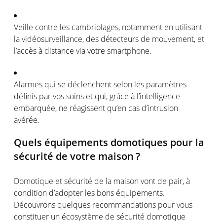
Veille contre les cambriolages, notamment en utilisant
la vid
é
osurveillance, des d
é
tecteurs de mouvement, et
l
’
acc
è
s
à
distance via votre smartphone.
Alarmes qui se d
é
clenchent selon les param
è
tres
d
é
finis par vos soins et qui, gr
â
ce
à
l
’
intelligence
embarqu
é
e, ne r
é
agissent qu
’
en cas d
’
intrusion
av
é
r
é
e.
Quels
é
quipements domotiques pour la
s
é
curit
é
de votre maison
?
Domotique et s
é
curit
é
de la maison vont de pair,
à
condition d
’
adopter les bons
é
quipements.
D
é
couvrons quelques recommandations pour vous
constituer un
é
cosyst
è
me de s
é
curit
é
domotique