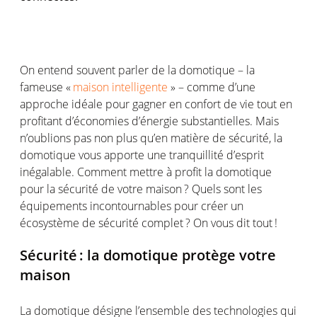
On entend souvent parler de la
domotique
–
la
fameuse
«
maison intelligente
»
–
comme d
’
une
approche id
é
ale pour gagner en confort de vie tout en
profitant d
’é
conomies d
’é
nergie substantielles. Mais
n
’
oublions pas non plus qu
’
en mati
è
re de s
é
curit
é
, la
domotique vous apporte une tranquillit
é
d
’
esprit
in
é
galable. Comment mettre
à
profit la domotique
pour la s
é
curit
é
de votre maison
? Quels sont les
é
quipements incontournables pour cr
é
er un
é
cosyst
è
me de s
é
curit
é
complet
? On vous dit tout
!
S
é
curit
é
: la domotique prot
è
ge votre
maison
La domotique d
é
signe l
’
ensemble des technologies qui