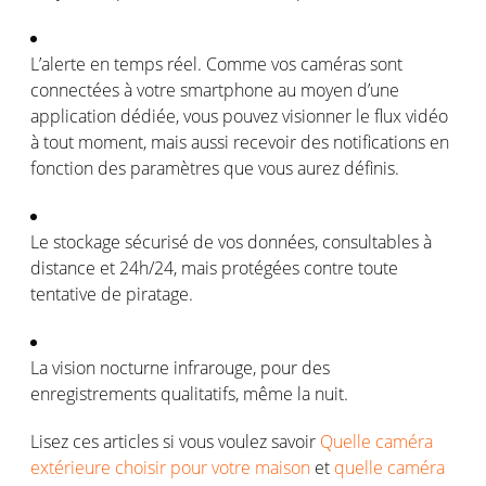
L
’
alerte en temps r
é
el. Comme vos cam
é
ras sont
connect
é
es
à
votre smartphone au moyen d
’
une
application d
é
di
é
e, vous pouvez visionner le flux vid
é
o
à
tout moment, mais aussi recevoir des notifications en
fonction des param
è
tres que vous aurez d
é
finis.
Le stockage s
é
curis
é
de vos donn
é
es, consultables
à
distance et 24h/24, mais prot
é
g
é
es contre toute
tentative de piratage.
La vision nocturne infrarouge, pour des
enregistrements qualitatifs, m
ê
me la nuit.
Lisez ce
s
article
s
si vous voulez savoir
Quelle caméra
extérieure choisir pour votre maison
et
quelle caméra