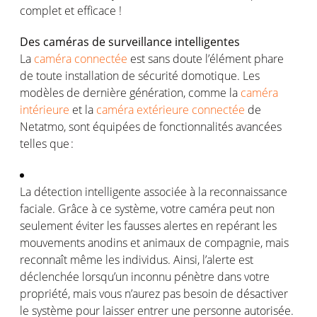
complet et efficace !
Des cam
é
ras de surveillance intelligentes
La
cam
é
ra connect
é
e
est sans doute l
’é
l
é
ment phare
de toute installation de s
é
curit
é
domotique. Les
mod
è
les de derni
è
re g
é
n
é
ration, comme la
caméra
intérieure
et
la
cam
é
ra extérieure connectée
de
Netatmo
, sont
é
quip
é
es de fonctionnalit
é
s avanc
é
es
telles que
:
La d
é
tection intelligente associ
é
e
à
la reconnaissance
faciale. Gr
â
ce
à
ce syst
è
me, votre cam
é
ra peut non
seulement
é
viter les fausses alertes en rep
é
rant les
mouvements anodins et animaux de compagnie, mais
reconna
î
t m
ê
me les individus. Ainsi, l
’
alerte est
d
é
clench
é
e lorsqu
’
un inconnu p
é
n
è
tre dans votre
propri
é
t
é
, mais vous n
’
aurez pas besoin de d
é
sactiver
le syst
è
me pour laisser entrer une personne autoris
é
e.