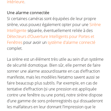
intérieure
.
Une alarme connect
é
e
Si certaines cam
é
ras sont
é
quip
é
es de leur propre
sir
è
ne, vous pouvez
é
galement opter pour une
Sir
è
ne
Intelligente
s
é
par
é
e,
é
ventuellement reli
é
e
à
des
D
é
tecteurs d
’
Ouverture Intelligents pour Portes et
Fen
ê
tres
po
ur avoir un
système d’alarme connecté
complet.
La sir
è
ne est un
é
l
é
ment tr
è
s utile au sein d
’
un syst
è
me
de s
é
curit
é
domotique. Bien s
û
r, elle permet de faire
sonner une alarme assourdissante en cas d
’
effraction
manifeste, mais les mod
è
les
Netatmo
savent aussi se
faire beaucoup plus subtils. Par exemple, en cas de
tentative d
’
effraction (si une pression est appliqu
é
e
contre une fen
ê
tre ou une porte), notre sir
è
ne dispose
d
’
une gamme de sons pr
é
enregistr
é
s qui dissuaderont
les malfaiteurs en leur donnant l
’
impression que le