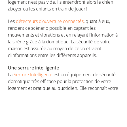
logement n
’
est pas vide. Ils entendront alors le chien
aboyer ou les enfants en train de jouer
!
Les
d
é
tecteurs d
’
ouverture connect
é
s
, quant
à
eux,
rendent ce sc
é
nario possible en captant les
mouvements et vibrations et en relayant l
’
information
à
la sir
è
ne gr
â
ce
à
la domotique. La s
é
curit
é
de votre
maison est assur
é
e au moyen de ce va-et-vient
d
’
informations entre les diff
é
rents appareils.
Une serrure
intelligente
La
Serrure
Intelligent
e
est un
é
quipement de s
é
curit
é
domotique tr
è
s efficace pour la protection de votre
logement
et pratique au quotidien. Elle
reconna
î
t
votre
smartphone, qui devient une deuxi
è
me cl
é
! Vous
pouvez d
’
ailleurs activer de nouvelles cl
é
s virtuelles
pour quelqu
’
un
à
qui vous souhaitez faciliter l
’
acc
è
s
temporairement. Pour r
é
voquer cette permission, il
vous suffira de configurer le changement dans