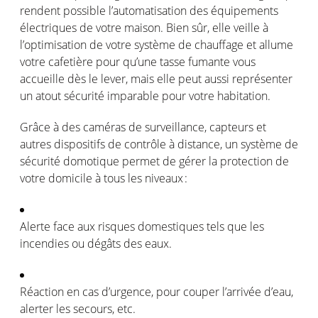
rendent possible l
’
automatisation des
é
quipements
é
lectriques de votre maison. Bien s
û
r, elle veille
à
l
’
optimisation de votre syst
è
me de chauffage et allume
votre cafeti
è
re pour qu
’
une tasse fumante vous
accueille d
è
s le lever, mais elle peut aussi repr
é
senter
un atout s
é
curit
é
imparable pour votre habitation.
Gr
â
ce
à
des cam
é
ras de surveillance, capteurs et
autres dispositifs de contr
ô
le
à
distance, un syst
è
me de
s
é
curit
é
domotique permet de g
é
rer la protection de
votre domicile
à
tous les niveaux
:
Alerte face aux risques domestiques tels que les
incendies ou d
é
g
â
ts des eaux.
R
é
action en cas d
’
urgence, pour couper l
’
arriv
é
e d
’
eau,
alerter les secours, etc.