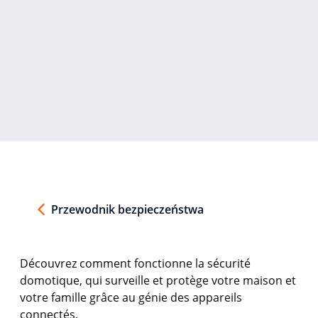
Przewodnik bezpieczeństwa
D
é
couvrez comment fonctionne la s
é
curit
é
domotique, qui surveille et prot
è
ge votre maison et
votre famille gr
â
ce au g
é
nie des appareils
connect
é
s.