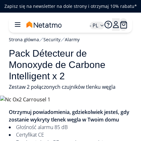
Zapisz się na newsletter na dole strony i otrzymaj 10% rabatu*
- PL
Strona główna
Security
Alarmy
Pack Détecteur de
Monoxyde de Carbone
Intelligent x 2
Zestaw 2 połączonych czujników tlenku węgla
1/5
Otrzymuj powiadomienia, gdziekolwiek jesteś, gdy
zostanie wykryty tlenek węgla w Twoim domu
Głośność alarmu 85 dB
Certyfikat CE