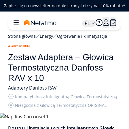
Zapisz się na newsletter na dole strony i otrzymaj 10% rabatu*
- PL
Strona główna
Energy
Ogrzewanie i klimatyzacja
AKCESORIUM
Zestaw Adaptera – Głowica
Termostatyczna Danfoss
RAV x 10
Adaptery Danfoss RAV
Kompatybilna z Inteligentną Głowicą Termostatyczną
Niezgodna z Głowicą Termostatyczną ORIGINAL
1/2
Dostosuj instalację swoich Inteligentnych Głowic