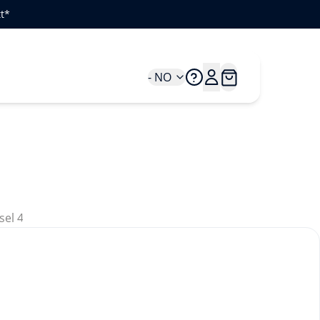
t*
- NO