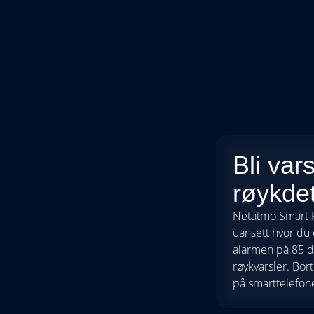
Bli var
røykde
Netatmo Smart R
uansett hvor du
alarmen på 85 d
røykvarsler. Bor
på smarttelefon