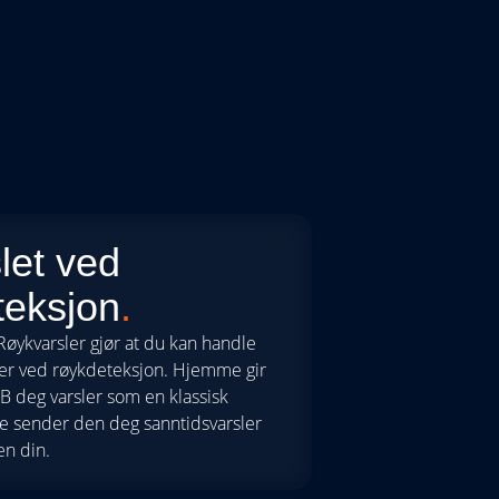
slet ved
teksjon
.
øykvarsler gjør at du kan handle
 er ved røykdeteksjon. Hjemme gir
B deg varsler som en klassisk
te sender den deg sanntidsvarsler
en din.