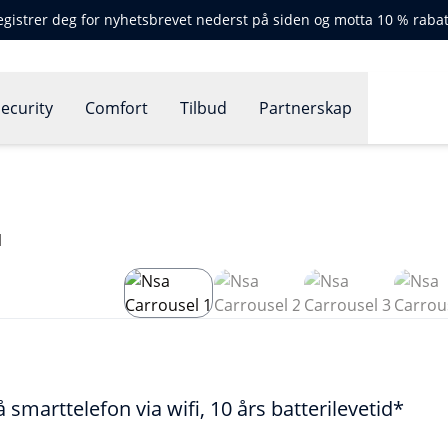
egistrer deg for nyhetsbrevet nederst på siden og motta 10 % rabat
ecurity
Comfort
Tilbud
Partnerskap
 smarttelefon via wifi, 10 års batterilevetid*