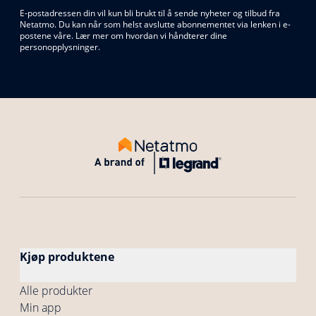
E-postadressen din vil kun bli brukt til å sende nyheter og tilbud fra
Netatmo. Du kan når som helst avslutte abonnementet via lenken i e-
postene våre. Lær mer om hvordan vi håndterer dine
personopplysninger.
Kjøp produktene
Alle produkter
Min app