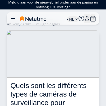
Meld u aan voor de nieuwsbrief onder aan de pagina en
ontvang 10% korting*
- NL
Welkom
Artikel
Veiligheidsgids
Quels sont les différents 
types de caméras de 
surveillance pour 