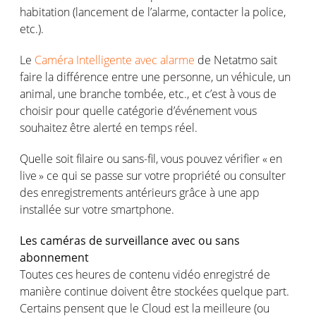
habitation (
lancement
de
l’alarme
,
contacter
la police,
etc.).
L
e
Caméra
Intelligente
avec
alarme
de
Netatmo
sait
faire la
différence
entre
une
personne
, un
véhicule
, un
animal,
une
branche
tombée
, etc., et
c’est
à
vous
de
choisir
pour quelle
catégorie
d’événement
vous
souhaitez
être
alerté
en
temps
réel
.
Quelle
soit
filaire
ou
sans-fil
,
vous
pouvez
vérifier
«
en
live »
ce
qui se passe sur
votre
propriété
ou
consulter
des
enregistrements
antérieurs
grâce à
une
app
installée
sur
votre
smartphone.
Les
caméras
de surveillance avec
ou
sans
abonnement
Toutes
ces
heures
de
contenu
vidéo
enregistré
de
manière continue
doivent
être
stockées
quelque part.
Certains
pensent
que le Cloud
est
la
meilleure
(
ou