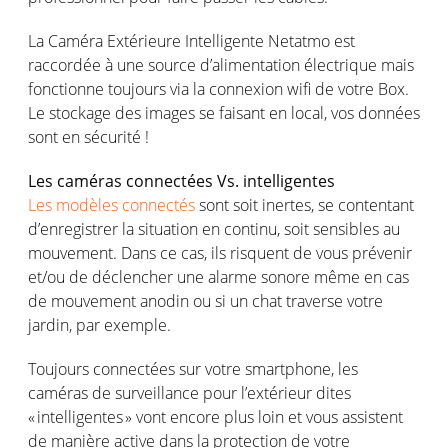
L
a
Camér
a Extérieure
Intelligente
Netatmo
est
raccordée à
une source d’alimentation électrique mais
fonctionne toujours via
l
a
connexion
w
ifi
de votre Box.
Le stockage des images se faisant en local, vos données
sont en sécurité !
Les
caméras
connectées
Vs.
intelligentes
Les modèles
connectés
sont
soit
inertes
, se
contentant
d’enregistrer
la situation
en
continu
,
soit
sensibles
au
mouvement
. Dans
ce
cas
,
ils
risquent
de
vous
prévenir
et/
ou
de
déclencher
une
alarme
sonore
même
en
cas
de
mouvement
anodin
ou
si
un chat traverse
votre
jardin
, par
exemple
.
Toujours
connecté
es
sur
votre
smartphone,
les
caméras
de surveillance
pour
l’extérieur
dites
«
intelligentes
»
vont
encore plus loin et
vous
assiste
nt
de manière active dans la protection de
votre