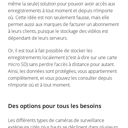
même
la
seule
) solution
pour
pouvoir
avoir
accès
aux
enregistrements
à tout moment et
depuis
n’importe
où
. Cette idée
est
non
seulement
fausse
,
mais
elle
permet
aussi
aux marques de
facturer
un abonnement
à
leurs
clients,
puisque
le stockage des
vidéos
est
dépendant
de
leurs
serveurs
.
Or,
il
est
tout à fait possible de stocker les
enregistrements
localement
(
c’est
-à-dire sur
une
carte
micro SD
) sans
perdre
l’accès
à distance pour
autant
.
Ainsi
, les données
sont
protégées,
vous
appartiennent
complètement
, et
vous
pouvez
les consulter
depuis
n’importe
où
et à tout moment.
Des options pour
tous
les
besoins
Les
différents
types de
caméras
de surveillance
extérieure
cités
plus
hauts
se
déclinent
dans
plusieurs