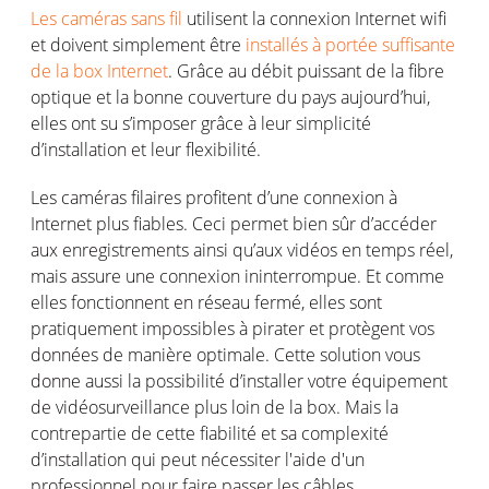
Les caméras sans fil
utilisent
la
connexion
Internet
wifi
et
doivent
simplement
être
installés à portée suffisante
de la box Internet
.
Grâce
au
débit
puissant
de la
fibre
optique
et
la
bonne
couverture du pays
aujourd’hui
,
elles
ont
su
s’imposer
grâce
à
leur
simplicité
d’installation
et leur flexibilité
.
Les
caméras
filaires
profitent
d’une
connexion
à
Internet plus
fiables
.
Ceci
permet
bien
sûr
d’accéder
aux
enregistrements
ainsi
qu’aux
vidéos
en
temps
réel
,
mais
assure
une
connexion
ininterrompue
.
Et
comme
elles
fonctionnent
en
réseau fermé,
elles
sont
pratiquement
impossibles à
pirater
et
protègent
vos
données de manière
optimale
.
Cette solution
vous
donne
aussi
la
possibilité
d’installer
votre
équipement
de
vidéosurveillance
plus loin de la box.
Mais la
contrepartie de cette fiabilité et sa complexité
d’installation
qui peut nécessiter l'aide d'un
professionnel pour faire passer les câbles.