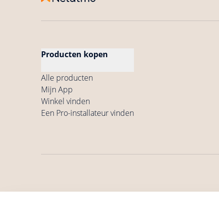
Producten kopen
Alle producten
Mijn App
Winkel vinden
Een Pro-installateur vinden
Algemene
Algemen
Privacybeleid
gebruiksvoorwaarden
verkoopvoorwa