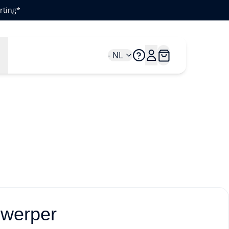
rting*
n
- NL
nwerper