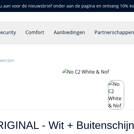
u aan voor de nieuwsbrief onder aan de pagina en ontvang 10% ko
ecurity
Comfort
Aanbiedingen
Partnerschappe
nwerper
IGINAL - Wit + Buitenschij