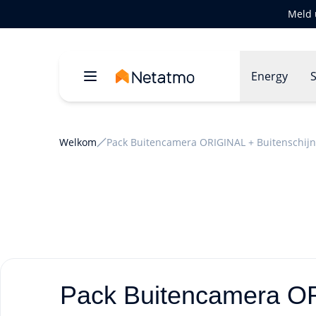
Meld 
Energy
S
Welkom
Pack Buitencamera ORIGINAL + Buitenschij
Pack Buitencamera OR