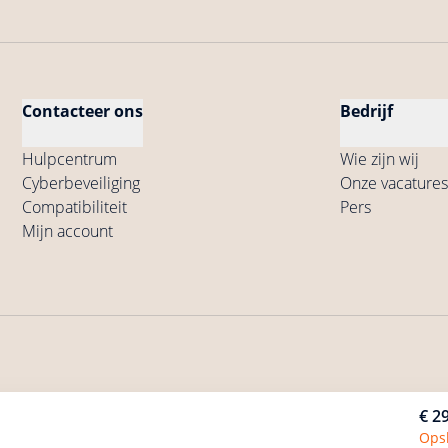
Contacteer ons
Bedrijf
Hulpcentrum
Wie zijn wij
Cyberbeveiliging
Onze vacatures
Compatibiliteit
Pers
Mijn account
e
Algemene gebruiksvoorwaarden voor de
Privacybeleid
€ 2
arden
Producten
Producten
Ops