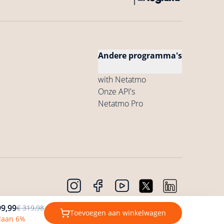
Andere programma's
with Netatmo
Onze API's
Netatmo Pro
Copyright © 2026 Netatmo. Alle rechten
Cookies
99,99
€ 319,98
voorbehouden
Toevoegen aan winkelwagen
laan 6%