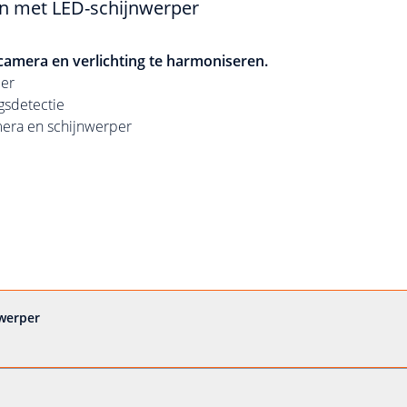
en met LED-schijnwerper
camera en verlichting te harmoniseren.
per
gsdetectie
mera en schijnwerper
nwerper