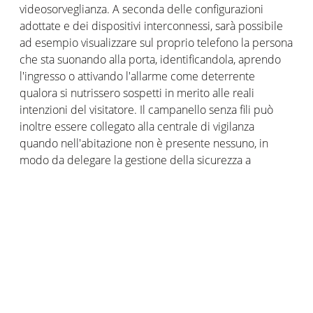
videosorveglianza. A seconda delle configurazioni
adottate e dei dispositivi interconnessi, sarà possibile
ad esempio visualizzare sul proprio telefono la persona
che sta suonando alla porta, identificandola, aprendo
l'ingresso o attivando l'allarme come deterrente
qualora si nutrissero sospetti in merito alle reali
intenzioni del visitatore. Il campanello senza fili può
inoltre essere collegato alla centrale di vigilanza
quando nell'abitazione non è presente nessuno, in
modo da delegare la gestione della sicurezza a
professionisti qualificati.
Hai un campanello con il classico suono di una
campana che ti piace tanto? Buone notizie, tutto quello
che devi fare è sostituire il tuo campanello esistente
con un campanello senza fili collegato. Per
l'installazione del
Campanello Intelligente con
Videocamera Netatmo
ci vuole un attimo così come il
collegamento del vostro campanello alla rete wifi o alla