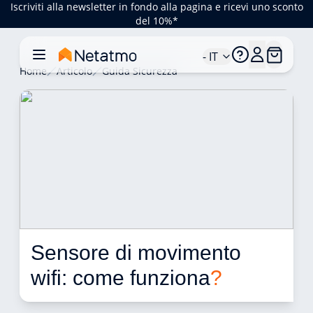
Iscriviti alla newsletter in fondo alla pagina e ricevi uno sconto
del 10%*
- IT
Home
Articolo
Guida Sicurezza
Sensore di movimento 
wifi: come funziona
?