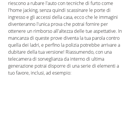
riescono a rubare l'auto con tecniche di furto come
l'home jacking, senza quindi scassinare le porte di
ingresso e gli accessi della casa, ecco che le immagini
diventeranno l'unica prova che potrai fornire per
ottenere un rimborso all'altezza delle tue aspettative. In
mancanza di queste prove diventa la tua parola contro
quella dei ladri, e perfino la polizia potrebbe arrivare a
dubitare della tua versione! Riassumendo, con una
telecamera di sorveglianza da interno di ultima
generazione potrai disporre di una serie di elementi a
tuo favore, inclusi, ad esempio:
Una visione grandangolare con una portata
efficiente
Immagini video di qualità Full HD per visualizzare
con estrema chiarezza e nitore le scene registrate,
anche in presa diretta
Registrazione video in modalità notturna integrata
nella telecamera