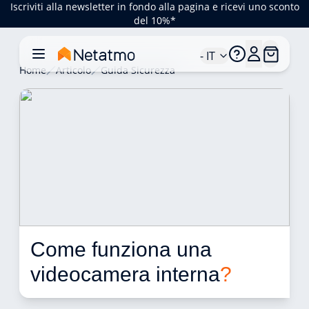
Iscriviti alla newsletter in fondo alla pagina e ricevi uno sconto
del 10%*
- IT
Home
Articolo
Guida Sicurezza
Come funziona una 
videocamera interna
?