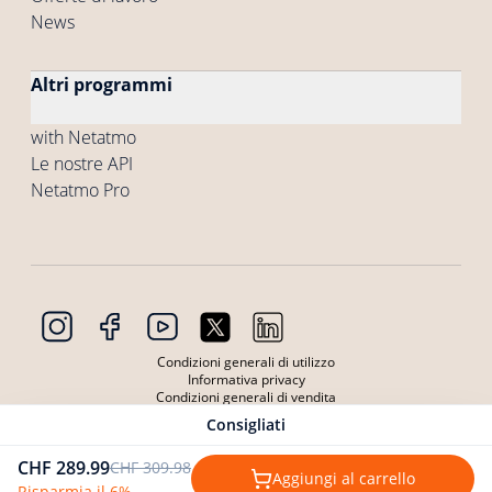
News
Altri programmi
with Netatmo
Le nostre API
Netatmo Pro
Condizioni generali di utilizzo
Informativa privacy
Condizioni generali di vendita
Condizioni Generali di Utilizzo dei Dispositivi
Consigliati
Informativa privacy Dispositivi
Cookie
CHF 289.99
CHF 309.98
Copyright © 2026 Netatmo. Tutti i diritti riservati
Aggiungi al carrello
Risparmia il 6%