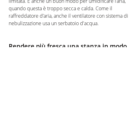
limitata. È anche un buon modo per umidificare l’aria,
quando questa è troppo secca e calda. Come il
raffreddatore d’aria, anche il ventilatore con sistema di
nebulizzazione usa un serbatoio d'acqua.
Rendere più fresca una stanza in modo
naturale: suggerimenti e consigli
Devo chiudere finestre e persiane?
Nella stagione calda, abbassare le veneziane o le
tapparelle oppure chiudere le persiane durante il
giorno permette di ridurre la temperatura all'interno
delle stanze. Veneziane e persiane costituiscono un
buon compromesso, perché permettono di rinfrescare
l'ambiente, pur lasciando trapelare la luce del sole. Se
le finestre del tuo appartamento non hanno veneziane,
persiane o tapparelle, anche chiudere le tende può
essere una buona soluzione. Di notte, quando la