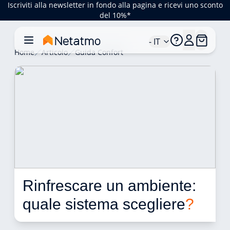
Iscriviti alla newsletter in fondo alla pagina e ricevi uno sconto
del 10%*
- IT
Home
Articolo
Guida Confort
Rinfrescare un ambiente: 
quale sistema scegliere
?