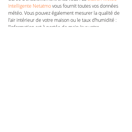
Intelligente Netatmo
vous fournit toutes vos données
météo. Vous pouvez également mesurer la qualité de
l’air intérieur de votre maison ou le taux d’humidité :
l’information est à portée de main (sur votre
smartphone).
3 moyens de mesurer le niveau
d’ensoleillement
L’héliographe, appareil de référence pour mesurer
l’ensoleillement
Bien qu’il soit peu employé par les particuliers,
l’héliographe est l'instrument de référence dans la
mesure d’une durée d'ensoleillement. Cet appareil
sophistiqué et précis est constitué d’un capteur de
durée d'ensoleillement et de rayonnement direct qui
estime cette valeur à un point précis.