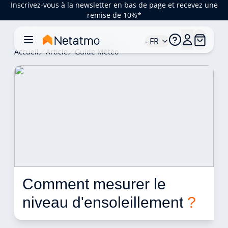
Inscrivez-vous à la newsletter en bas de page et recevez une
remise de 10%*
- FR
Accueil
Article
Guide Météo
Comment mesurer le 
niveau d'ensoleillement 
?